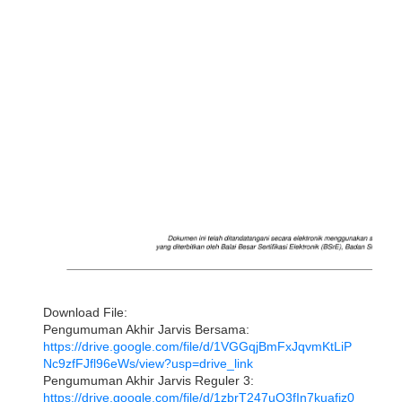
Download File:
Pengumuman Akhir Jarvis Bersama: 
https://drive.google.com/file/d/1VGGqjBmFxJqvmKtLiP
Nc9zfFJfl96eWs/view?usp=drive_link
Pengumuman Akhir Jarvis Reguler 3: 
https://drive.google.com/file/d/1zbrT247uO3fIn7kuafiz0