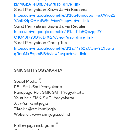
kMMGpA_eQnf/view?usp=drive_link
Surat Pernyataan Siswa Jarvis Bersama: 
https://drive.google.com/file/d/18g48mocop_FaXWroZ2
YAa934pOAMdWSu/view?usp=drive_link
Surat Pernyataan Siswa Jarvis Reguler: 
https://drive.google.com/file/d/1a_FleBQezpp2Y-
C4Q49f7s9QYqDfXj2N/view?usp=drive_link
Surat Pernyataan Orang Tua:
https://drive.google.com/file/d/1a77762aCQnvY195wIq
qRquMkEopmBi6d/view?usp=drive_link
__________________
SMK-SMTI YOGYAKARTA
Sosial Media 👇
FB : Smk-Smti Yogyakarta
Fanspage Fb : SMK SMTI Yogyakarta
Youtube : SMK-SMTI Yogyakarta
X : @smksmtijogja
Tiktok : @smksmtijogja
Website : www.smtijogja.sch.id
Follow juga instagram 👇