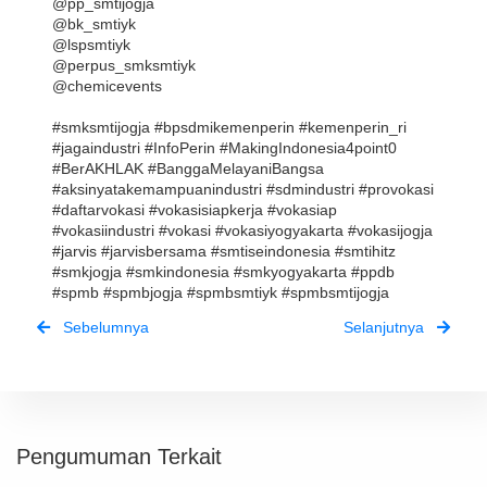
@pp_smtijogja
@bk_smtiyk
@lspsmtiyk
@perpus_smksmtiyk
@chemicevents
#smksmtijogja #bpsdmikemenperin #kemenperin_ri 
#jagaindustri #InfoPerin #MakingIndonesia4point0 
#BerAKHLAK #BanggaMelayaniBangsa 
#aksinyatakemampuanindustri #sdmindustri #provokasi 
#daftarvokasi #vokasisiapkerja #vokasiap 
#vokasiindustri #vokasi #vokasiyogyakarta #vokasijogja 
#jarvis #jarvisbersama #smtiseindonesia #smtihitz 
#smkjogja #smkindonesia #smkyogyakarta #ppdb 
#spmb #spmbjogja #spmbsmtiyk #spmbsmtijogja
Sebelumnya
Selanjutnya
Pengumuman Terkait