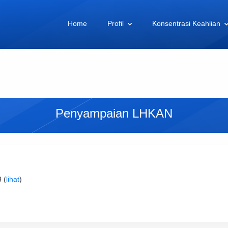
Home
Profil
Konsentrasi Keahlian
Penyampaian LHKAN
 (
lihat
)