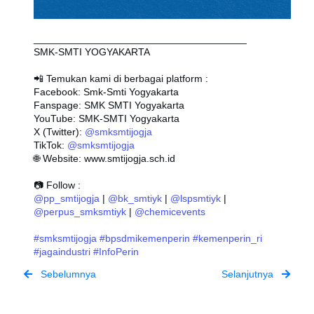
______________________________________
SMK-SMTI YOGYAKARTA
📲 Temukan kami di berbagai platform :
Facebook: Smk-Smti Yogyakarta
Fanspage: SMK SMTI Yogyakarta
YouTube: SMK-SMTI Yogyakarta
X (Twitter): 
@smksmtijogja
TikTok: 
@smksmtijogja
🌐 Website: www.smtijogja.sch.id
📷 Follow :
@pp_smtijogja
 | 
@bk_smtiyk
 | 
@lspsmtiyk
 | 
@perpus_smksmtiyk
 | 
@chemicevents
#smksmtijogja
#bpsdmikemenperin
#kemenperin_ri
#jagaindustri
#InfoPerin
Sebelumnya
Selanjutnya