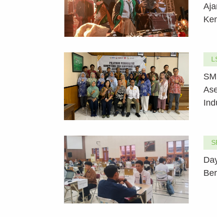
Aja
Kem
L
SMK
Ase
Ind
S
Day
Ber