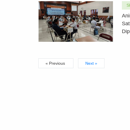
S
Ani
Sat
Dip
« Previous
Next »