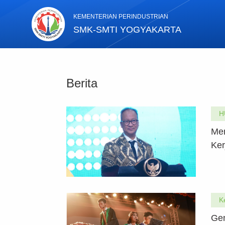
KEMENTERIAN PERINDUSTRIAN
SMK-SMTI YOGYAKARTA
Berita
H
Men
Ker
K
Gen