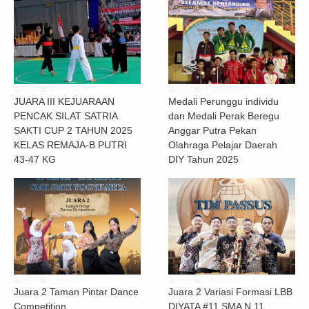
Writer
05 Nov 2025
Writer
24 Jun 2025
JUARA III KEJUARAAN
Medali Perunggu individu
PENCAK SILAT SATRIA
dan Medali Perak Beregu
SAKTI CUP 2 TAHUN 2025
Anggar Putra Pekan
KELAS REMAJA-B PUTRI
Olahraga Pelajar Daerah
43-47 KG
DIY Tahun 2025
Writer
30 Mar 2026
Writer
30 Mar 2026
Juara 2 Taman Pintar Dance
Juara 2 Variasi Formasi LBB
Competition
DIYATA #11 SMA N 11