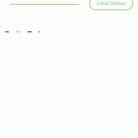
Lihat Semua
Berita Terbaru
Menperin Lepas Ribuan Talenta Industri Siap Kerja
Berkompetensi Global
Fri Jul 2026